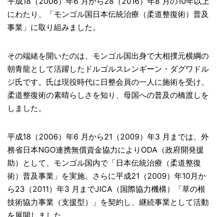
平成18（2006）年6 月から28（2016）年8 月の10年以上
にわたり、「モンゴル国日本伝統治療（柔道整復術）普及
事業」に取り組みました。
その端緒を開いたのは、モンゴル国出身で大相撲元横綱の
朝青龍として活躍したドルゴルスレンギーン・ダグワドル
ジ氏です。氏は現役時代に日整会員の一人に施術を受け、
柔道整復術の素晴らしさを知り、母国への普及の橋渡しを
しました。
平成18（2006）年6 月から21（2009）年3 月までは、外
務省日本NGO連携無償資金協力によりODA（政府開発援
助）として、モンゴル国内で「日本伝統治療（柔道整復
術）普及事業」を実施。さらに平成21（2009）年10月か
ら23（2011）年3 月までJICA（国際協力機構）「草の根
技術協力事業（支援型）」を契約し、継続事業として活動
を展開しました。