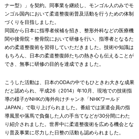
ナー型）」を契約。同事業を継続し、モンゴル人のみでモ
ンゴル国内において柔道整復術普及活動を行うための体制
づくりを目指しました。
同国から日本に指導者候補を招き、整形外科などの医療機
関や接骨院・整骨院において研修を行い、指導者となるた
めの柔道整復術を習得していただきました。技術や知識は
もちろん、日本の柔道整復師たちの熱き心も伝えることが
でき、無事に研修の目的を達成できました。
こうした活動は、日本のODAの中でもひときわ大きな成果
だと認められ、平成26（2014）年10月、現地での技術指
導の様子がNHKの海外向けチャンネ「NHKワールド
JAPAN」で取り上げられました。番組では派遣会員の指
導風景や落馬で負傷した人の手当てなどが30分間にわた
り紹介されました。世界中に柔道整復術を広める機会とな
り普及事業に尽力した日整の活動も認められました。