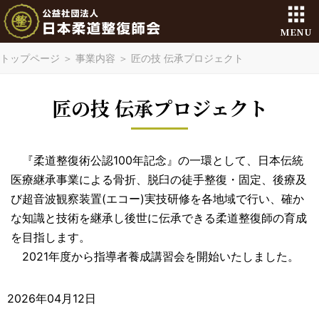
MENU
トップページ
＞
事業内容
＞
匠の技 伝承プロジェクト
匠の技 伝承プロジェクト
『柔道整復術公認100年記念』の一環として、日本伝統
医療継承事業による骨折、脱臼の徒手整復・固定、後療及
び超音波観察装置(エコー)実技研修を各地域で行い、確か
な知識と技術を継承し後世に伝承できる柔道整復師の育成
を目指します。
2021年度から指導者養成講習会を開始いたしました。
2026年04月12日