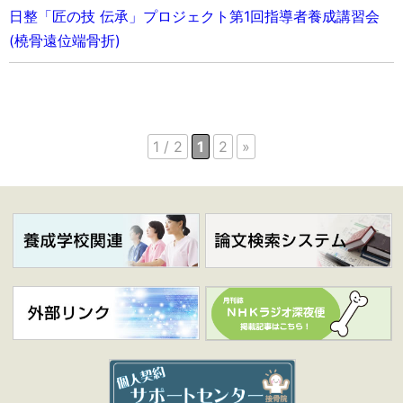
日整「匠の技 伝承」
プロジェクト
第1回指導者養成講習会
(橈骨遠位端骨折)
1 / 2
1
2
»