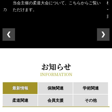
当会主催の柔道大会について、こちらからご覧い
機
その
ただけます。
ー
築
お知らせ
INFORMATION
最新情報
保険関連
学術関連
柔道関連
会員支援
その他