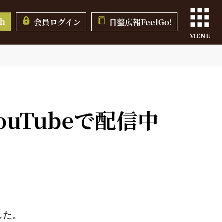
sh
会員ログイン
日整広報FeelGo!
MENU
uTubeで配信中
した。