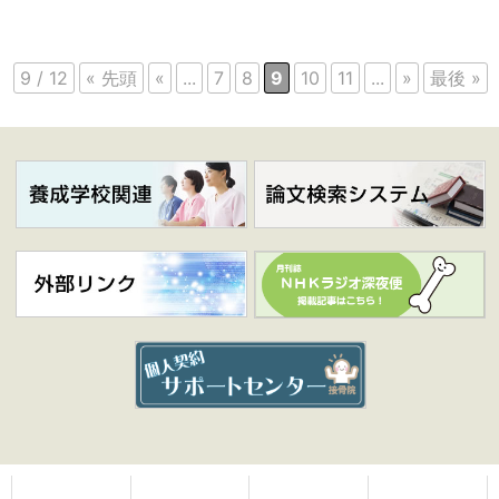
9 / 12
« 先頭
«
...
7
8
9
10
11
...
»
最後 »